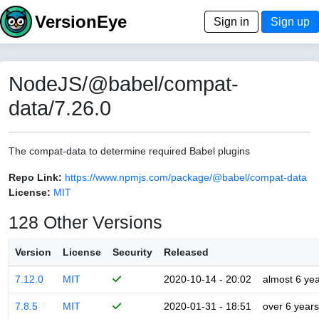
VersionEye
Sign in
Sign up
NodeJS/@babel/compat-
data/7.26.0
The compat-data to determine required Babel plugins
Repo Link:
https://www.npmjs.com/package/@babel/compat-data
License:
MIT
128 Other Versions
Version
License
Security
Released
7.12.0
MIT
2020-10-14 - 20:02
almost 6 ye
7.8.5
MIT
2020-01-31 - 18:51
over 6 years