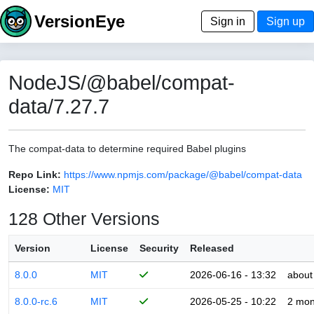
VersionEye
Sign in
Sign up
NodeJS/@babel/compat-
data/7.27.7
The compat-data to determine required Babel plugins
Repo Link:
https://www.npmjs.com/package/@babel/compat-data
License:
MIT
128 Other Versions
Version
License
Security
Released
8.0.0
MIT
2026-06-16 - 13:32
about
8.0.0-rc.6
MIT
2026-05-25 - 10:22
2 mon