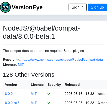
VersionEye
Sign in
Sign up
NodeJS/@babel/compat-
data/8.0.0-beta.1
The compat-data to determine required Babel plugins
Repo Link:
https://www.npmjs.com/package/@babel/compat-data
License:
MIT
128 Other Versions
Version
License
Security
Released
8.0.0
MIT
2026-06-16 - 13:32
about
8.0.0-rc.6
MIT
2026-05-25 - 10:22
3 mon