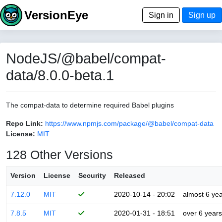
VersionEye
Sign in
Sign up
NodeJS/@babel/compat-
data/8.0.0-beta.1
The compat-data to determine required Babel plugins
Repo Link:
https://www.npmjs.com/package/@babel/compat-data
License:
MIT
128 Other Versions
Version
License
Security
Released
7.12.0
MIT
2020-10-14 - 20:02
almost 6 ye
7.8.5
MIT
2020-01-31 - 18:51
over 6 years