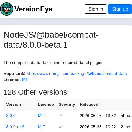
VersionEye
Sign in
Sign up
NodeJS/@babel/compat-
data/8.0.0-beta.1
The compat-data to determine required Babel plugins
Repo Link:
https://www.npmjs.com/package/@babel/compat-data
License:
MIT
128 Other Versions
Version
License
Security
Released
8.0.0
MIT
2026-06-16 - 13:32
about
8.0.0-rc.6
MIT
2026-05-25 - 10:22
2 mon