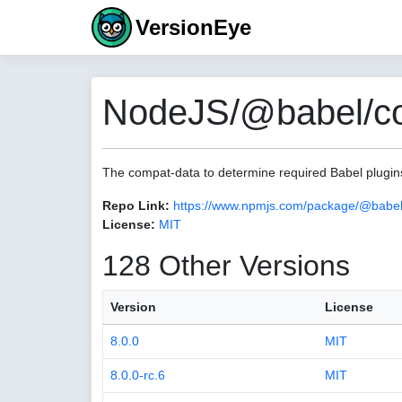
VersionEye
NodeJS/@babel/com
The compat-data to determine required Babel plugin
Repo Link:
https://www.npmjs.com/package/@babel
License:
MIT
128 Other Versions
Version
License
8.0.0
MIT
8.0.0-rc.6
MIT