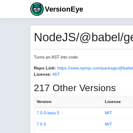
VersionEye
NodeJS/@babel/gen
Turns an AST into code.
Repo Link:
https://www.npmjs.com/package/@babel
License:
MIT
217 Other Versions
Version
License
7.0.0-beta.5
MIT
7.0.0
MIT