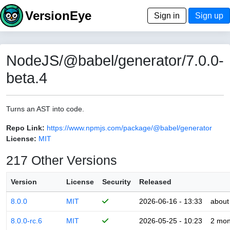
VersionEye
Sign in
Sign up
NodeJS/@babel/generator/7.0.0-
beta.4
Turns an AST into code.
Repo Link:
https://www.npmjs.com/package/@babel/generator
License:
MIT
217 Other Versions
Version
License
Security
Released
8.0.0
MIT
2026-06-16 - 13:33
about
8.0.0-rc.6
MIT
2026-05-25 - 10:23
2 mon