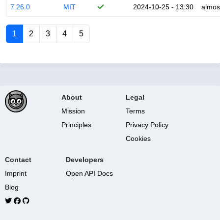
7.26.0
MIT
2024-10-25 - 13:30
almos
1
2
3
4
5
About
Legal
Mission
Terms
Principles
Privacy Policy
Cookies
Contact
Developers
Imprint
Open API Docs
Blog