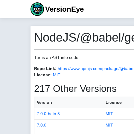
VersionEye
NodeJS/@babel/gen
Turns an AST into code.
Repo Link:
https://www.npmjs.com/package/@babel
License:
MIT
217 Other Versions
Version
License
7.0.0-beta.5
MIT
7.0.0
MIT