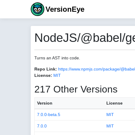
VersionEye
NodeJS/@babel/ge
Turns an AST into code.
Repo Link:
https://www.npmjs.com/package/@babel
License:
MIT
217 Other Versions
Version
License
7.0.0-beta.5
MIT
7.0.0
MIT