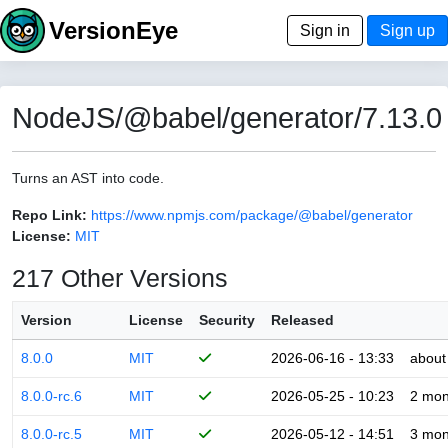
VersionEye
Sign in
Sign up
NodeJS/@babel/generator/7.13.0
Turns an AST into code.
Repo Link:
https://www.npmjs.com/package/@babel/generator
License:
MIT
217 Other Versions
Version
License
Security
Released
8.0.0
MIT
2026-06-16 - 13:33
about
8.0.0-rc.6
MIT
2026-05-25 - 10:23
2 mon
8.0.0-rc.5
MIT
2026-05-12 - 14:51
3 mon