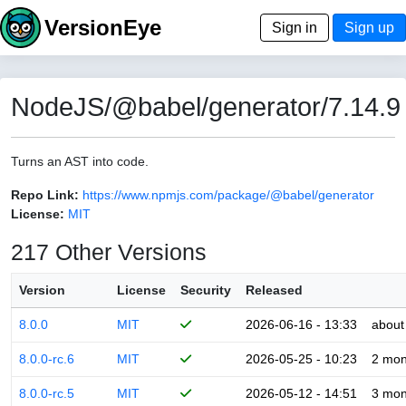
VersionEye
Sign in
Sign up
NodeJS/@babel/generator/7.14.9
Turns an AST into code.
Repo Link:
https://www.npmjs.com/package/@babel/generator
License:
MIT
217 Other Versions
Version
License
Security
Released
8.0.0
MIT
2026-06-16 - 13:33
about
8.0.0-rc.6
MIT
2026-05-25 - 10:23
2 mon
8.0.0-rc.5
MIT
2026-05-12 - 14:51
3 mon