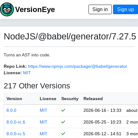
VersionEye
Sign in
Sign up
NodeJS/@babel/generator/7.27.5
Turns an AST into code.
Repo Link:
https://www.npmjs.com/package/@babel/generator
License:
MIT
217 Other Versions
Version
License
Security
Released
8.0.0
MIT
2026-06-16 - 13:33
about
8.0.0-rc.6
MIT
2026-05-25 - 10:23
2 mon
8.0.0-rc.5
MIT
2026-05-12 - 14:51
3 mon