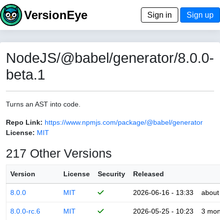
VersionEye
Sign in
Sign up
NodeJS/@babel/generator/8.0.0-
beta.1
Turns an AST into code.
Repo Link:
https://www.npmjs.com/package/@babel/generator
License:
MIT
217 Other Versions
Version
License
Security
Released
8.0.0
MIT
2026-06-16 - 13:33
about
8.0.0-rc.6
MIT
2026-05-25 - 10:23
3 mon