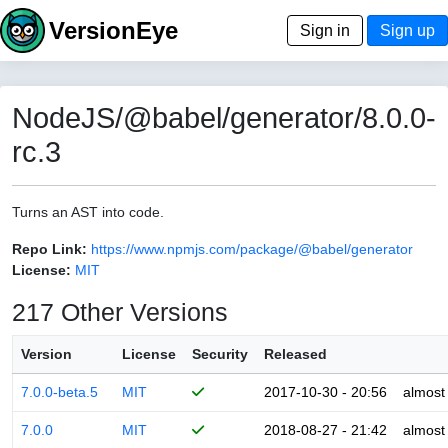
VersionEye
Sign in
Sign up
NodeJS/@babel/generator/8.0.0-
rc.3
Turns an AST into code.
Repo Link:
https://www.npmjs.com/package/@babel/generator
License:
MIT
217 Other Versions
Version
License
Security
Released
7.0.0-beta.5
MIT
2017-10-30 - 20:56
almost
7.0.0
MIT
2018-08-27 - 21:42
almost