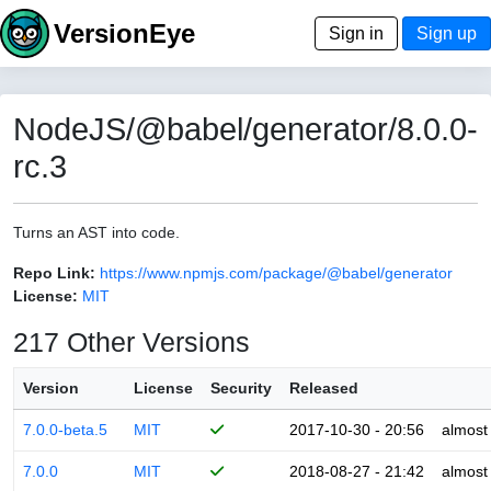
VersionEye
Sign in
Sign up
NodeJS/@babel/generator/8.0.0-
rc.3
Turns an AST into code.
Repo Link:
https://www.npmjs.com/package/@babel/generator
License:
MIT
217 Other Versions
Version
License
Security
Released
7.0.0-beta.5
MIT
2017-10-30 - 20:56
almost
7.0.0
MIT
2018-08-27 - 21:42
almost