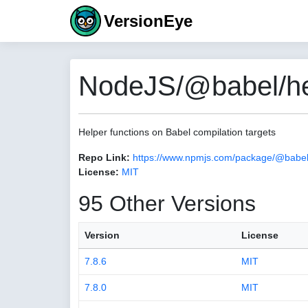
VersionEye
NodeJS/@babel/hel
Helper functions on Babel compilation targets
Repo Link:
https://www.npmjs.com/package/@babel/
License:
MIT
95 Other Versions
Version
License
7.8.6
MIT
7.8.0
MIT