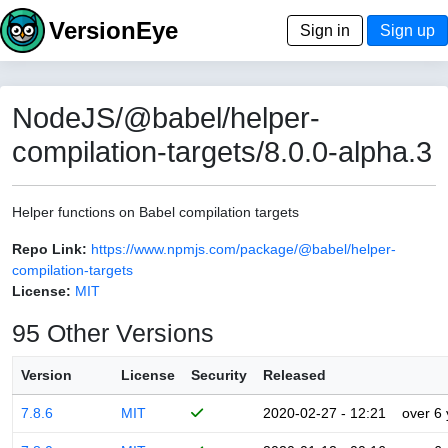
VersionEye
Sign in
Sign up
NodeJS/@babel/helper-
compilation-targets/8.0.0-alpha.3
Helper functions on Babel compilation targets
Repo Link:
https://www.npmjs.com/package/@babel/helper-
compilation-targets
License:
MIT
95 Other Versions
Version
License
Security
Released
7.8.6
MIT
2020-02-27 - 12:21
over 6