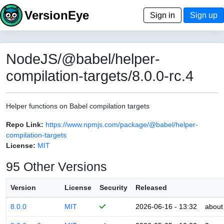
VersionEye
Sign in
Sign up
NodeJS/@babel/helper-
compilation-targets/8.0.0-rc.4
Helper functions on Babel compilation targets
Repo Link:
https://www.npmjs.com/package/@babel/helper-
compilation-targets
License:
MIT
95 Other Versions
Version
License
Security
Released
8.0.0
MIT
2026-06-16 - 13:32
about