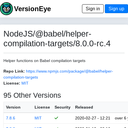
VersionEye
Sign in
Sign up
NodeJS/@babel/helper-
compilation-targets/8.0.0-rc.4
Helper functions on Babel compilation targets
Repo Link:
https://www.npmjs.com/package/@babel/helper-
compilation-targets
License:
MIT
95 Other Versions
Version
License
Security
Released
7.8.6
MIT
2020-02-27 - 12:21
over 6