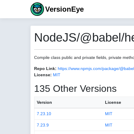
VersionEye
NodeJS/@babel/help
Compile class public and private fields, private met
Repo Link:
https://www.npmjs.com/package/@babel/h
License:
MIT
135 Other Versions
Version
License
7.23.10
MIT
7.23.9
MIT