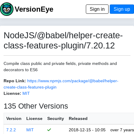
VersionEye
Sign in
Sign up
NodeJS/@babel/helper-create-
class-features-plugin/7.20.12
Compile class public and private fields, private methods and
decorators to ES6
Repo Link:
https://www.npmjs.com/package/@babel/helper-
create-class-features-plugin
License:
MIT
135 Other Versions
Version
License
Security
Released
7.2.2
MIT
2018-12-15 - 10:05
over 7 years