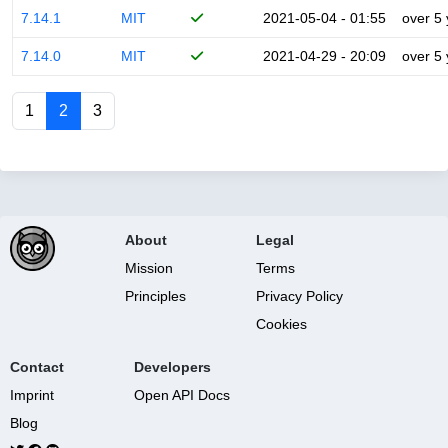
7.14.1
MIT
2021-05-04 - 01:55
over 5
7.14.0
MIT
2021-04-29 - 20:09
over 5
1
2
3
About
Legal
Mission
Terms
Principles
Privacy Policy
Cookies
Contact
Developers
Imprint
Open API Docs
Blog