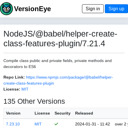
VersionEye
Sign in
Sign up
NodeJS/@babel/helper-create-
class-features-plugin/7.21.4
Compile class public and private fields, private methods and
decorators to ES6
Repo Link:
https://www.npmjs.com/package/@babel/helper-
create-class-features-plugin
License:
MIT
135 Other Versions
Version
License
Security
Released
7.23.10
MIT
2024-01-31 - 11:42
over 2