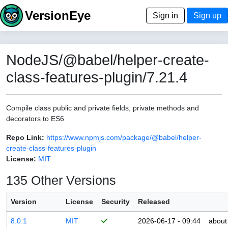
VersionEye
Sign in
Sign up
NodeJS/@babel/helper-create-
class-features-plugin/7.21.4
Compile class public and private fields, private methods and
decorators to ES6
Repo Link:
https://www.npmjs.com/package/@babel/helper-
create-class-features-plugin
License:
MIT
135 Other Versions
Version
License
Security
Released
8.0.1
MIT
2026-06-17 - 09:44
about