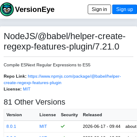
VersionEye
Sign in
Sign up
NodeJS/@babel/helper-create-
regexp-features-plugin/7.21.0
Compile ESNext Regular Expressions to ES5
Repo Link:
https://www.npmjs.com/package/@babel/helper-
create-regexp-features-plugin
License:
MIT
81 Other Versions
Version
License
Security
Released
8.0.1
MIT
2026-06-17 - 09:44
about