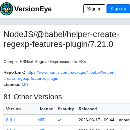
VersionEye
Sign in
Sign up
NodeJS/@babel/helper-create-
regexp-features-plugin/7.21.0
Compile ESNext Regular Expressions to ES5
Repo Link:
https://www.npmjs.com/package/@babel/helper-
create-regexp-features-plugin
License:
MIT
81 Other Versions
Version
License
Security
Released
8.0.1
MIT
2026-06-17 - 09:44
about