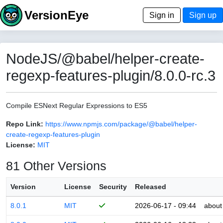
VersionEye
Sign in
Sign up
NodeJS/@babel/helper-create-
regexp-features-plugin/8.0.0-rc.3
Compile ESNext Regular Expressions to ES5
Repo Link:
https://www.npmjs.com/package/@babel/helper-
create-regexp-features-plugin
License:
MIT
81 Other Versions
Version
License
Security
Released
8.0.1
MIT
2026-06-17 - 09:44
about