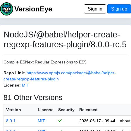
VersionEye
Sign in
Sign up
NodeJS/@babel/helper-create-
regexp-features-plugin/8.0.0-rc.5
Compile ESNext Regular Expressions to ES5
Repo Link:
https://www.npmjs.com/package/@babel/helper-
create-regexp-features-plugin
License:
MIT
81 Other Versions
Version
License
Security
Released
8.0.1
MIT
2026-06-17 - 09:44
about