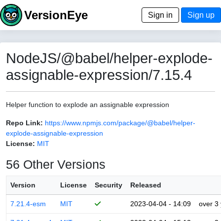
VersionEye
Sign in
Sign up
NodeJS/@babel/helper-explode-
assignable-expression/7.15.4
Helper function to explode an assignable expression
Repo Link:
https://www.npmjs.com/package/@babel/helper-
explode-assignable-expression
License:
MIT
56 Other Versions
Version
License
Security
Released
7.21.4-esm
MIT
2023-04-04 - 14:09
over 3