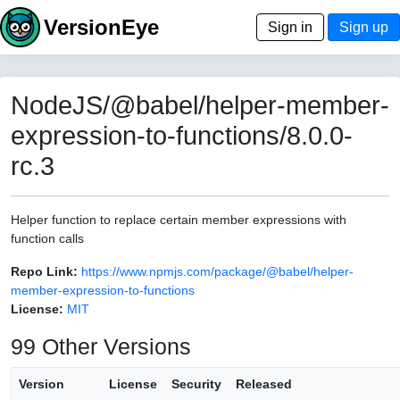
VersionEye
Sign in
Sign up
NodeJS/@babel/helper-member-
expression-to-functions/8.0.0-
rc.3
Helper function to replace certain member expressions with
function calls
Repo Link:
https://www.npmjs.com/package/@babel/helper-
member-expression-to-functions
License:
MIT
99 Other Versions
Version
License
Security
Released