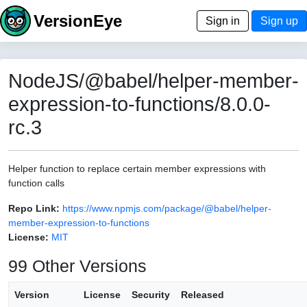
VersionEye
Sign in
Sign up
NodeJS/@babel/helper-member-
expression-to-functions/8.0.0-
rc.3
Helper function to replace certain member expressions with
function calls
Repo Link:
https://www.npmjs.com/package/@babel/helper-
member-expression-to-functions
License:
MIT
99 Other Versions
Version
License
Security
Released