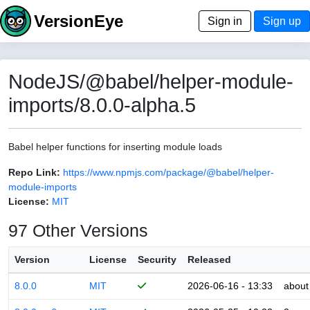
VersionEye
Sign in
Sign up
NodeJS/@babel/helper-module-
imports/8.0.0-alpha.5
Babel helper functions for inserting module loads
Repo Link:
https://www.npmjs.com/package/@babel/helper-
module-imports
License:
MIT
97 Other Versions
Version
License
Security
Released
8.0.0
MIT
2026-06-16 - 13:33
about