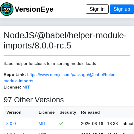
VersionEye
Sign in
Sign up
NodeJS/@babel/helper-module-
imports/8.0.0-rc.5
Babel helper functions for inserting module loads
Repo Link:
https://www.npmjs.com/package/@babel/helper-
module-imports
License:
MIT
97 Other Versions
Version
License
Security
Released
8.0.0
MIT
2026-06-16 - 13:33
about