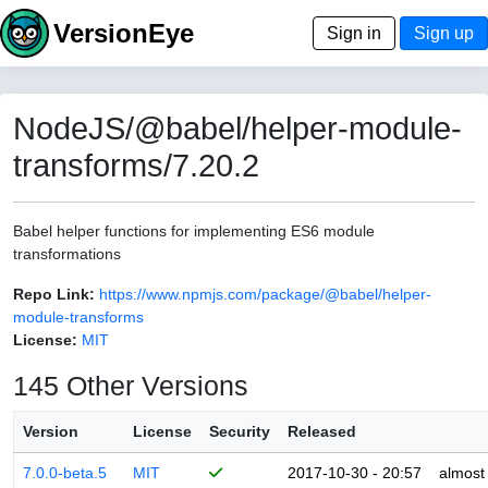
VersionEye
Sign in
Sign up
NodeJS/@babel/helper-module-
transforms/7.20.2
Babel helper functions for implementing ES6 module
transformations
Repo Link:
https://www.npmjs.com/package/@babel/helper-
module-transforms
License:
MIT
145 Other Versions
Version
License
Security
Released
7.0.0-beta.5
MIT
2017-10-30 - 20:57
almost