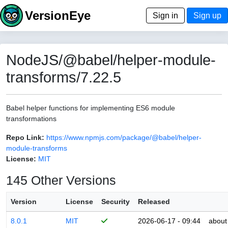
VersionEye
Sign in
Sign up
NodeJS/@babel/helper-module-
transforms/7.22.5
Babel helper functions for implementing ES6 module
transformations
Repo Link:
https://www.npmjs.com/package/@babel/helper-
module-transforms
License:
MIT
145 Other Versions
Version
License
Security
Released
8.0.1
MIT
2026-06-17 - 09:44
about