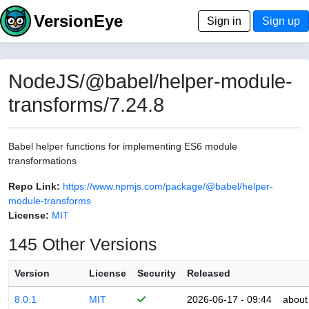
VersionEye
Sign in
Sign up
NodeJS/@babel/helper-module-
transforms/7.24.8
Babel helper functions for implementing ES6 module
transformations
Repo Link:
https://www.npmjs.com/package/@babel/helper-
module-transforms
License:
MIT
145 Other Versions
Version
License
Security
Released
8.0.1
MIT
2026-06-17 - 09:44
about