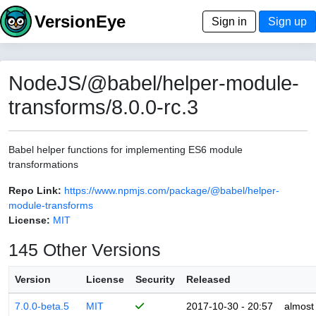
VersionEye
Sign in
Sign up
NodeJS/@babel/helper-module-
transforms/8.0.0-rc.3
Babel helper functions for implementing ES6 module
transformations
Repo Link:
https://www.npmjs.com/package/@babel/helper-
module-transforms
License:
MIT
145 Other Versions
Version
License
Security
Released
7.0.0-beta.5
MIT
2017-10-30 - 20:57
almost