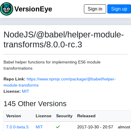
VersionEye
Sign in
Sign up
NodeJS/@babel/helper-module-
transforms/8.0.0-rc.3
Babel helper functions for implementing ES6 module
transformations
Repo Link:
https://www.npmjs.com/package/@babel/helper-
module-transforms
License:
MIT
145 Other Versions
Version
License
Security
Released
7.0.0-beta.5
MIT
2017-10-30 - 20:57
almost