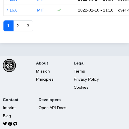
7.16.8
MIT
2022-01-10 - 21:18
over 
1
2
3
About
Legal
Mission
Terms
Principles
Privacy Policy
Cookies
Contact
Developers
Imprint
Open API Docs
Blog