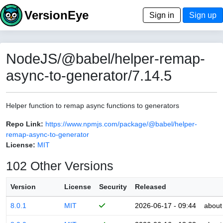
VersionEye
Sign in
Sign up
NodeJS/@babel/helper-remap-
async-to-generator/7.14.5
Helper function to remap async functions to generators
Repo Link:
https://www.npmjs.com/package/@babel/helper-
remap-async-to-generator
License:
MIT
102 Other Versions
Version
License
Security
Released
8.0.1
MIT
2026-06-17 - 09:44
about