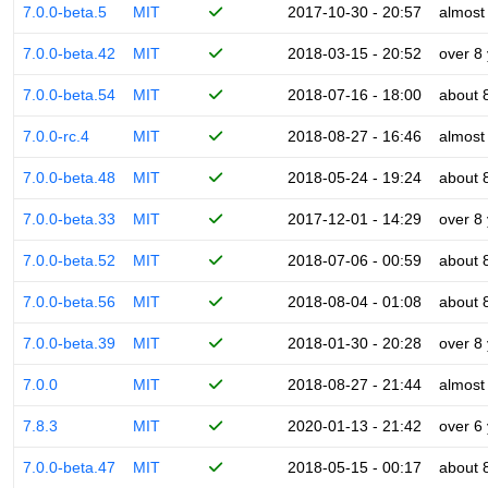
7.0.0-beta.5
MIT
2017-10-30 - 20:57
almost
7.0.0-beta.42
MIT
2018-03-15 - 20:52
over 8
7.0.0-beta.54
MIT
2018-07-16 - 18:00
about 
7.0.0-rc.4
MIT
2018-08-27 - 16:46
almost
7.0.0-beta.48
MIT
2018-05-24 - 19:24
about 
7.0.0-beta.33
MIT
2017-12-01 - 14:29
over 8
7.0.0-beta.52
MIT
2018-07-06 - 00:59
about 
7.0.0-beta.56
MIT
2018-08-04 - 01:08
about 
7.0.0-beta.39
MIT
2018-01-30 - 20:28
over 8
7.0.0
MIT
2018-08-27 - 21:44
almost
7.8.3
MIT
2020-01-13 - 21:42
over 6
7.0.0-beta.47
MIT
2018-05-15 - 00:17
about 