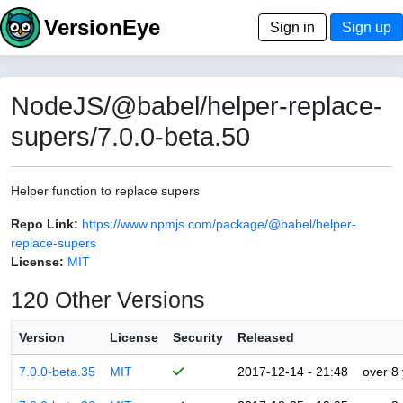
VersionEye
Sign in
Sign up
NodeJS/@babel/helper-replace-
supers/7.0.0-beta.50
Helper function to replace supers
Repo Link:
https://www.npmjs.com/package/@babel/helper-
replace-supers
License:
MIT
120 Other Versions
Version
License
Security
Released
7.0.0-beta.35
MIT
2017-12-14 - 21:48
over 8