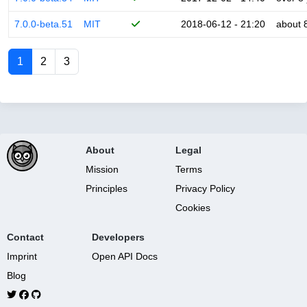
7.0.0-beta.51
MIT
2018-06-12 - 21:20
about 
1
2
3
About
Legal
Mission
Terms
Principles
Privacy Policy
Cookies
Contact
Developers
Imprint
Open API Docs
Blog