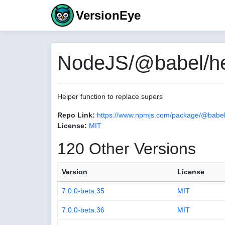
VersionEye
NodeJS/@babel/hel
Helper function to replace supers
Repo Link:
https://www.npmjs.com/package/@babel
License:
MIT
120 Other Versions
Version
License
7.0.0-beta.35
MIT
7.0.0-beta.36
MIT