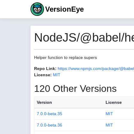
VersionEye
NodeJS/@babel/hel
Helper function to replace supers
Repo Link:
https://www.npmjs.com/package/@babel
License:
MIT
120 Other Versions
Version
License
7.0.0-beta.35
MIT
7.0.0-beta.36
MIT