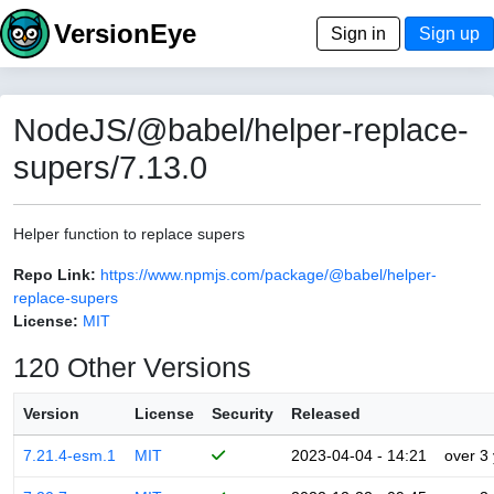
VersionEye
Sign in
Sign up
NodeJS/@babel/helper-replace-
supers/7.13.0
Helper function to replace supers
Repo Link:
https://www.npmjs.com/package/@babel/helper-
replace-supers
License:
MIT
120 Other Versions
Version
License
Security
Released
7.21.4-esm.1
MIT
2023-04-04 - 14:21
over 3