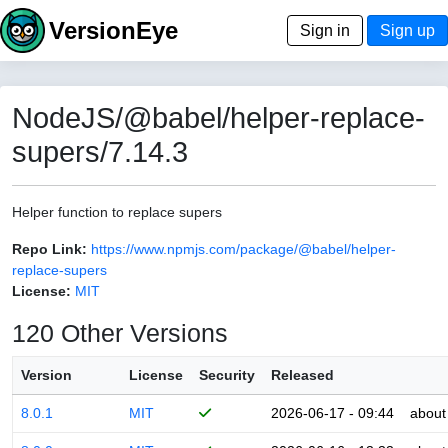
VersionEye
Sign in
Sign up
NodeJS/@babel/helper-replace-
supers/7.14.3
Helper function to replace supers
Repo Link:
https://www.npmjs.com/package/@babel/helper-
replace-supers
License:
MIT
120 Other Versions
Version
License
Security
Released
8.0.1
MIT
2026-06-17 - 09:44
about