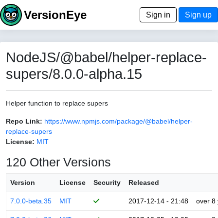
VersionEye
Sign in
Sign up
NodeJS/@babel/helper-replace-
supers/8.0.0-alpha.15
Helper function to replace supers
Repo Link:
https://www.npmjs.com/package/@babel/helper-
replace-supers
License:
MIT
120 Other Versions
Version
License
Security
Released
7.0.0-beta.35
MIT
2017-12-14 - 21:48
over 8