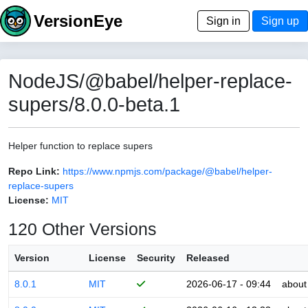
VersionEye
Sign in
Sign up
NodeJS/@babel/helper-replace-
supers/8.0.0-beta.1
Helper function to replace supers
Repo Link:
https://www.npmjs.com/package/@babel/helper-
replace-supers
License:
MIT
120 Other Versions
Version
License
Security
Released
8.0.1
MIT
2026-06-17 - 09:44
about