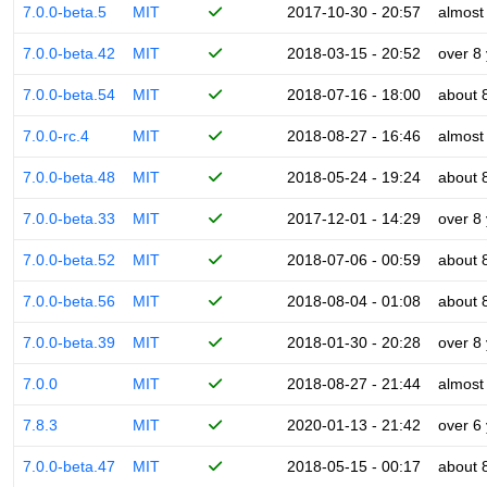
7.0.0-beta.5
MIT
2017-10-30 - 20:57
almost
7.0.0-beta.42
MIT
2018-03-15 - 20:52
over 8
7.0.0-beta.54
MIT
2018-07-16 - 18:00
about 
7.0.0-rc.4
MIT
2018-08-27 - 16:46
almost
7.0.0-beta.48
MIT
2018-05-24 - 19:24
about 
7.0.0-beta.33
MIT
2017-12-01 - 14:29
over 8
7.0.0-beta.52
MIT
2018-07-06 - 00:59
about 
7.0.0-beta.56
MIT
2018-08-04 - 01:08
about 
7.0.0-beta.39
MIT
2018-01-30 - 20:28
over 8
7.0.0
MIT
2018-08-27 - 21:44
almost
7.8.3
MIT
2020-01-13 - 21:42
over 6
7.0.0-beta.47
MIT
2018-05-15 - 00:17
about 