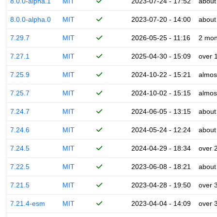
8.0.0-alpha.1
MIT
2023-07-24 - 17:52
about
8.0.0-alpha.0
MIT
2023-07-20 - 14:00
about
7.29.7
MIT
2026-05-25 - 11:16
2 mon
7.27.1
MIT
2025-04-30 - 15:09
over 
7.25.9
MIT
2024-10-22 - 15:21
almos
7.25.7
MIT
2024-10-02 - 15:15
almos
7.24.7
MIT
2024-06-05 - 13:15
about
7.24.6
MIT
2024-05-24 - 12:24
about
7.24.5
MIT
2024-04-29 - 18:34
over 
7.22.5
MIT
2023-06-08 - 18:21
about
7.21.5
MIT
2023-04-28 - 19:50
over 
7.21.4-esm
MIT
2023-04-04 - 14:09
over 