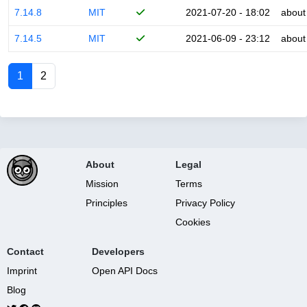
7.14.8
MIT
2021-07-20 - 18:02
about
7.14.5
MIT
2021-06-09 - 23:12
about
1
2
About
Legal
Mission
Terms
Principles
Privacy Policy
Cookies
Contact
Developers
Imprint
Open API Docs
Blog