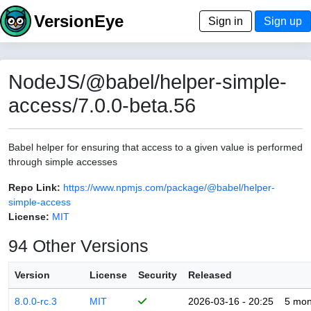
VersionEye
Sign in
Sign up
NodeJS/@babel/helper-simple-
access/7.0.0-beta.56
Babel helper for ensuring that access to a given value is performed
through simple accesses
Repo Link:
https://www.npmjs.com/package/@babel/helper-
simple-access
License:
MIT
94 Other Versions
Version
License
Security
Released
8.0.0-rc.3
MIT
2026-03-16 - 20:25
5 mon