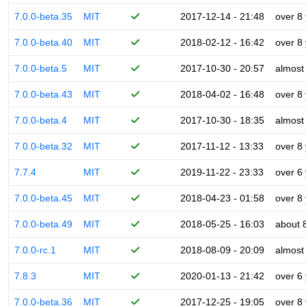
7.0.0-beta.35
MIT
2017-12-14 - 21:48
over 8
7.0.0-beta.40
MIT
2018-02-12 - 16:42
over 8
7.0.0-beta.5
MIT
2017-10-30 - 20:57
almost
7.0.0-beta.43
MIT
2018-04-02 - 16:48
over 8
7.0.0-beta.4
MIT
2017-10-30 - 18:35
almost
7.0.0-beta.32
MIT
2017-11-12 - 13:33
over 8
7.7.4
MIT
2019-11-22 - 23:33
over 6
7.0.0-beta.45
MIT
2018-04-23 - 01:58
over 8
7.0.0-beta.49
MIT
2018-05-25 - 16:03
about 
7.0.0-rc.1
MIT
2018-08-09 - 20:09
almost
7.8.3
MIT
2020-01-13 - 21:42
over 6
7.0.0-beta.36
MIT
2017-12-25 - 19:05
over 8