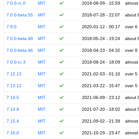
7.0.0-rc.0
MIT
2018-08-09 - 15:59
almost
7.0.0-beta.55
MIT
2018-07-28 - 22:07
about 
7.8.0
MIT
2020-01-12 - 00:17
over 6
7.0.0-beta.48
MIT
2018-05-24 - 19:24
about 
7.0.0-beta.46
MIT
2018-04-23 - 04:32
over 8
7.0.0-rc.3
MIT
2018-08-24 - 18:09
almost
7.12.13
MIT
2021-02-03 - 01:10
over 5
7.13.12
MIT
2021-03-22 - 15:47
over 5
7.14.5
MIT
2021-06-09 - 23:12
about 
7.14.8
MIT
2021-07-20 - 18:02
about 
7.15.4
MIT
2021-09-02 - 21:39
almost
7.16.0
MIT
2021-10-29 - 23:47
almost