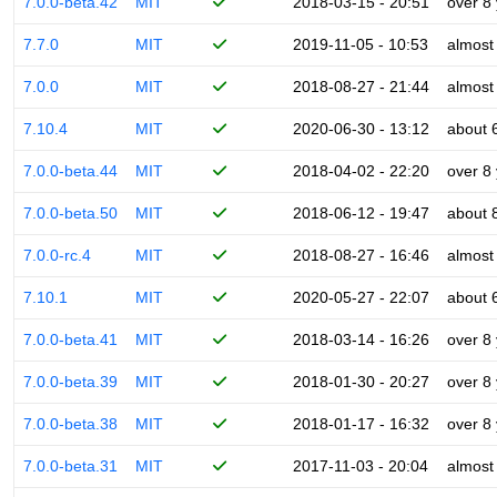
7.0.0-beta.42
MIT
2018-03-15 - 20:51
over 8
7.7.0
MIT
2019-11-05 - 10:53
almost
7.0.0
MIT
2018-08-27 - 21:44
almost
7.10.4
MIT
2020-06-30 - 13:12
about 
7.0.0-beta.44
MIT
2018-04-02 - 22:20
over 8
7.0.0-beta.50
MIT
2018-06-12 - 19:47
about 
7.0.0-rc.4
MIT
2018-08-27 - 16:46
almost
7.10.1
MIT
2020-05-27 - 22:07
about 
7.0.0-beta.41
MIT
2018-03-14 - 16:26
over 8
7.0.0-beta.39
MIT
2018-01-30 - 20:27
over 8
7.0.0-beta.38
MIT
2018-01-17 - 16:32
over 8
7.0.0-beta.31
MIT
2017-11-03 - 20:04
almost